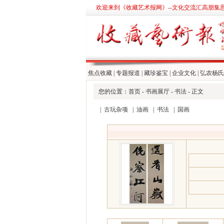
欢迎来到《收藏艺术报网》--文化交流汇高朋集
焦点收藏
|
专题报道
|
藏珍鉴宝
|
企业文化
|
弘农杨氏
您的位置：
首页
-
书画展厅
-
书法
- 正文
|
古玩杂项
|
油画
|
书法
|
国画