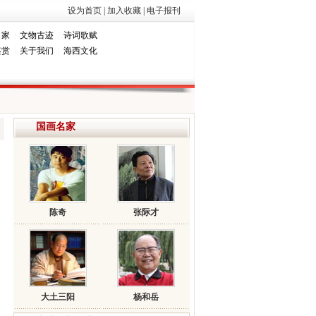
设为首页
|
加入收藏
|
电子报刊
名家
|
文物古迹
|
诗词歌赋
鉴赏
|
关于我们
|
海西文化
国画名家
陈奇
张际才
大土三阳
杨和岳