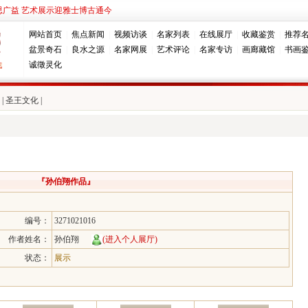
思广益 艺术展示迎雅士博古通今
网站首页
|
焦点新闻
|
视频访谈
|
名家列表
|
在线展厅
|
收藏鉴赏
|
推荐
盆景奇石
|
良水之源
|
名家网展
|
艺术评论
|
名家专访
|
画廊藏馆
|
书画
诚徵灵化
|
圣王文化
|
『孙伯翔作品』
编号：
3271021016
作者姓名：
孙伯翔
(进入个人展厅)
状态：
展示