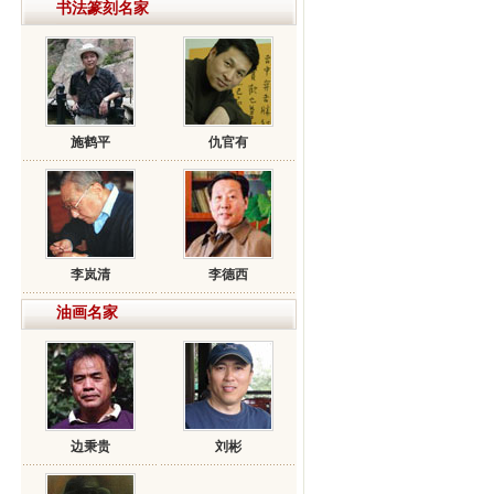
书法篆刻名家
施鹤平
仇官有
李岚清
李德西
油画名家
边秉贵
刘彬