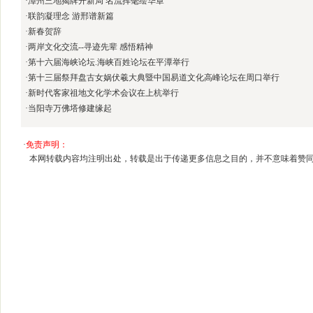
·
漳州三地揭牌开新局 名流挥毫绘华章
·
联韵凝理念 游邢谱新篇
·
新春贺辞
·
两岸文化交流--寻迹先辈 感悟精神
·
第十六届海峡论坛.海峡百姓论坛在平潭举行
·
第十三届祭拜盘古女娲伏羲大典暨中国易道文化高峰论坛在周口举行
·
新时代客家祖地文化学术会议在上杭举行
·
当阳寺万佛塔修建缘起
·
免责声明：
本网转载内容均注明出处，转载是出于传递更多信息之目的，并不意味着赞