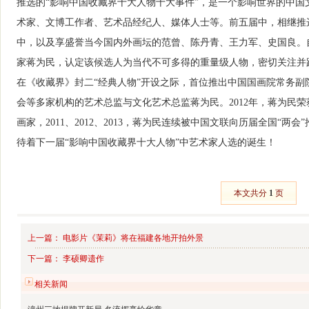
推选的“影响中国收藏界十大人物十大事件”，是一个影响世界的中
术家、文博工作者、艺术品经纪人、媒体人士等。前五届中，相继推
中，以及享盛誉当今国内外画坛的范曾、陈丹青、王力军、史国良。自
家蒋为民，认定该候选人为当代不可多得的重量级人物，密切关注并跟
在《收藏界》封二“经典人物”开设之际，首位推出中国国画院常务
会等多家机构的艺术总监与文化艺术总监蒋为民。2012年，蒋为民荣
画家，2011、2012、2013，蒋为民连续被中国文联向历届全国“两
待着下一届“影响中国收藏界十大人物”中艺术家人选的诞生！
本文共分
1
页
上一篇：
电影片《茉莉》将在福建各地开拍外景
下一篇：
李硕卿遗作
相关新闻