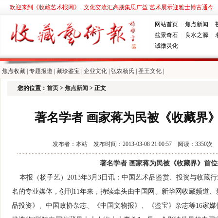
欢迎来到《收藏艺术报网》--文化交流汇高朋集思广益 艺术展示迎雅士博古通今
网站首页
|
焦点新闻
|
盆景奇石
|
良水之源
|
诚徵灵化
焦点收藏
|
专题报道
|
藏珍鉴宝
|
企业文化
|
弘农杨氏
|
圣王文化
|
您的位置：
首页
>
焦点新闻
> 正文
著名学者 画家蒋为民被《收藏界》
发布者：本站 发布时间：2013-03-08 21:00:57 阅读：3
著名学者 画家蒋为民被《收藏界》首位
本报（杨子艺）2013年3月3日讯：中国艺术品鉴赏、投资与收
名的专业媒体，创刊11年来，持续牵头由中国网、新华网收藏频道、
品投资》、中国政协杂志、《中国文物报》、《鉴宝》杂志等16家